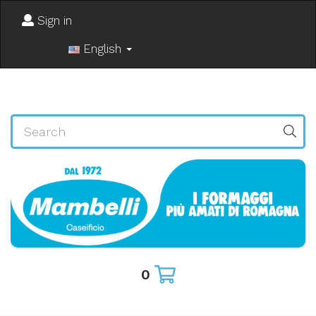
Sign in
English
0