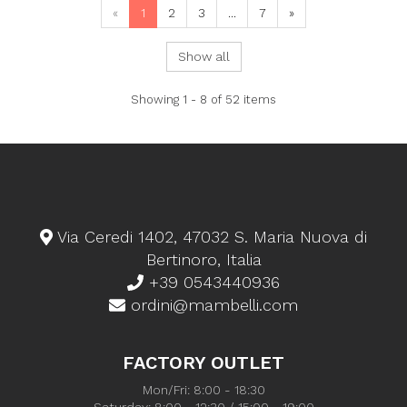
«
1
2
3
...
7
»
Show all
Showing 1 - 8 of 52 items
Via Ceredi 1402, 47032 S. Maria Nuova di
Bertinoro, Italia
+39 0543440936
ordini@mambelli.com
FACTORY OUTLET
Mon/Fri: 8:00 - 18:30