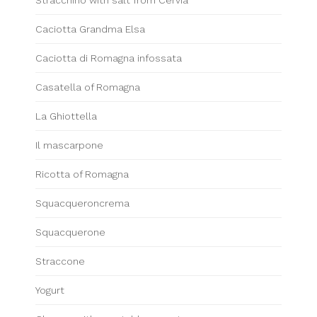
Stracchino with salt from Cervia
Caciotta Grandma Elsa
Caciotta di Romagna infossata
Casatella of Romagna
La Ghiottella
Il mascarpone
Ricotta of Romagna
Squacqueroncrema
Squacquerone
Straccone
Yogurt