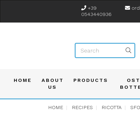
+39
ord
0543440936
HOME
ABOUT
PRODUCTS
OST
US
BOTT
HOME
RECIPES
RICOTTA
SFO