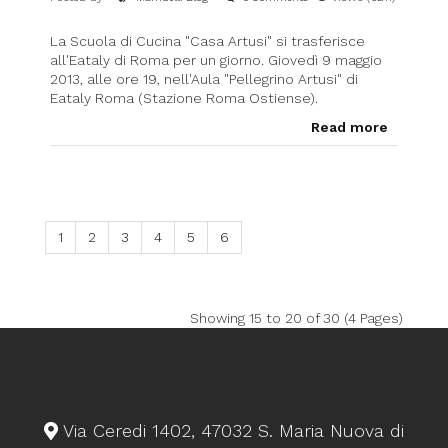
La Scuola di Cucina "Casa Artusi" si trasferisce
all'Eataly di Roma per un giorno. Giovedì 9 maggio
2013, alle ore 19, nell'Aula "Pellegrino Artusi" di
Eataly Roma (Stazione Roma Ostiense).
Read more
1
2
3
4
5
6
Showing 15 to 20 of 30 (4 Pages)
Via Ceredi 1402, 47032 S. Maria Nuova di