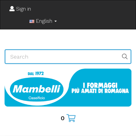
Sign in
English
0