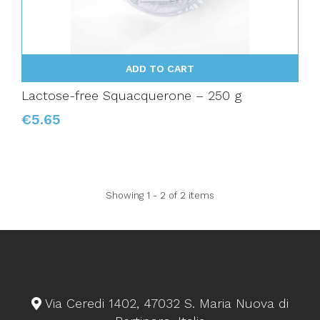
ADD TO CART
Lactose-free Squacquerone – 250 g
€5.65
Showing 1 - 2 of 2 items
Via Ceredi 1402, 47032 S. Maria Nuova di