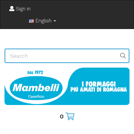
Sign in
English
0