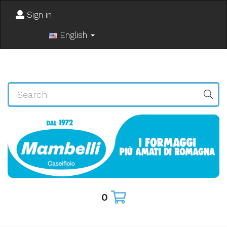
Sign in
English
0