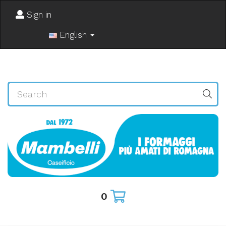
Sign in
English
0