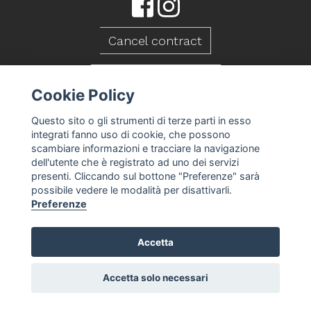
Cancel contract
CONTACT US
Cookie Policy
Questo sito o gli strumenti di terze parti in esso
integrati fanno uso di cookie, che possono
scambiare informazioni e tracciare la navigazione
dell'utente che è registrato ad uno dei servizi
presenti. Cliccando sul bottone "Preferenze" sarà
possibile vedere le modalità per disattivarli.
Preferenze
Accetta
Caseificio Mambelli srl - P.Iva 01088260409
T&S
Privacy Policy
Cookie Policy
Cookie
-
-
-
preferences
Accetta solo necessari
-