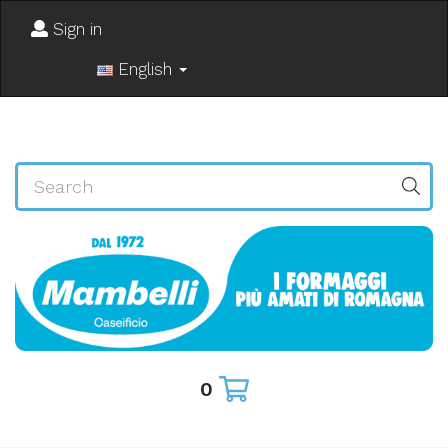
Sign in
English
0