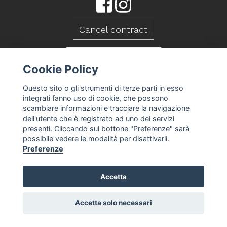
Cancel contract
CONTACT US
Cookie Policy
Questo sito o gli strumenti di terze parti in esso
integrati fanno uso di cookie, che possono
scambiare informazioni e tracciare la navigazione
dell'utente che è registrato ad uno dei servizi
presenti. Cliccando sul bottone "Preferenze" sarà
possibile vedere le modalità per disattivarli.
Preferenze
Accetta
Caseificio Mambelli srl - P.Iva 01088260409
T&S
Privacy Policy
Cookie Policy
Cookie
-
-
-
preferences
Accetta solo necessari
-