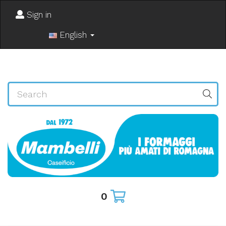
Sign in
English
0