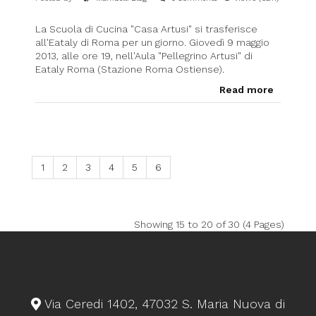
La Scuola di Cucina "Casa Artusi" si trasferisce
all'Eataly di Roma per un giorno. Giovedì 9 maggio
2013, alle ore 19, nell'Aula "Pellegrino Artusi" di
Eataly Roma (Stazione Roma Ostiense).
Read more
1
2
3
4
5
6
Showing 15 to 20 of 30 (4 Pages)
Via Ceredi 1402, 47032 S. Maria Nuova di