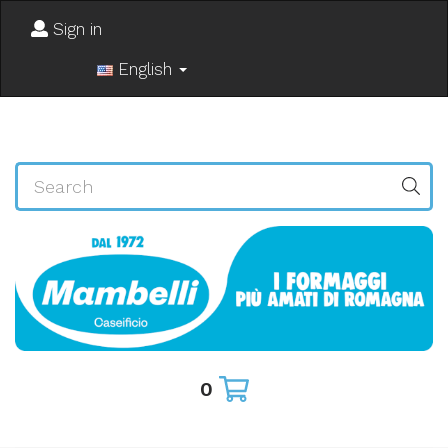
Sign in
English
0