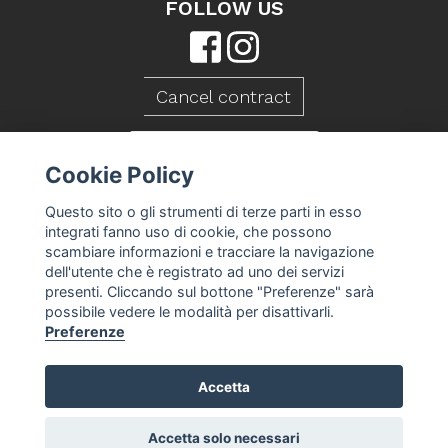
FOLLOW US
Cancel contract
CONTACT US
Cookie Policy
Questo sito o gli strumenti di terze parti in esso
integrati fanno uso di cookie, che possono
scambiare informazioni e tracciare la navigazione
dell'utente che è registrato ad uno dei servizi
presenti. Cliccando sul bottone "Preferenze" sarà
possibile vedere le modalità per disattivarli.
Preferenze
Accetta
Caseificio Mambelli srl - P.Iva 01088260409
T&S
Privacy Policy
Cookie Policy
Cookie
-
-
-
preferences
Accetta solo necessari
-