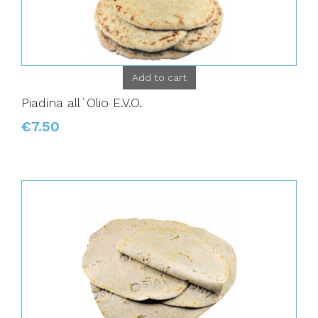
Add to cart
Piadina all`Olio E.V.O.
€7.50