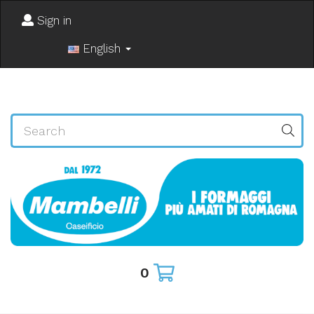
Sign in
English
0