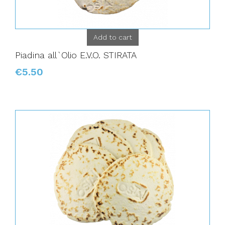
Add to cart
Piadina all`Olio E.V.O. STIRATA
€5.50