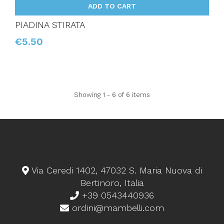
ADD TO CART
PIADINA STIRATA
€5.50
Showing 1 - 6 of 6 items
Via Ceredi 1402, 47032 S. Maria Nuova di
Bertinoro, Italia
+39 0543440936
ordini@mambelli.com