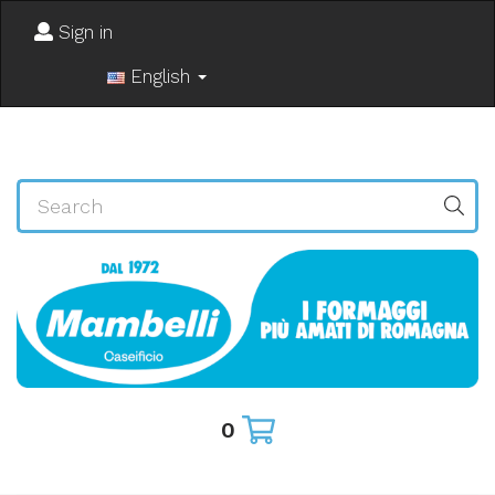
Sign in
English
0