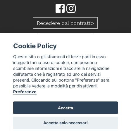
Recedere dal contratto
CONTATTACI
Cookie Policy
Questo sito o gli strumenti di terze parti in esso
integrati fanno uso di cookie, che possono
scambiare informazioni e tracciare la navigazione
dell'utente che è registrato ad uno dei servizi
presenti. Cliccando sul bottone "Preferenze" sarà
possibile vedere le modalità per disattivarli.
Preferenze
Accetta
Caseificio Mambelli srl - P.Iva 01088260409
T&S
Privacy Policy
Cookie Policy
Preferenze
-
-
-
cookie
Accetta solo necessari
-