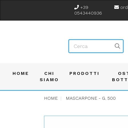
+39
ord
0543440936
HOME
CHI
PRODOTTI
OS
SIAMO
BOT
HOME
MASCARPONE - G. 500