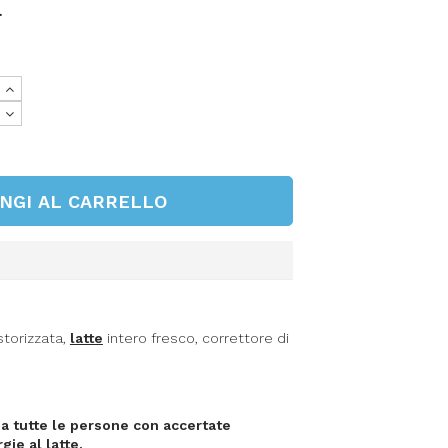
.
NGI AL CARRELLO
torizzata,
latte
intero fresco, correttore di
 a tutte le persone con accertate
gie al latte.