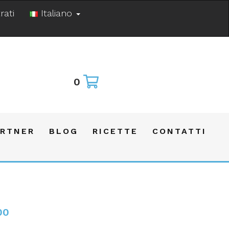
rati
Italiano
0
ARTNER
BLOG
RICETTE
CONTATTI
00