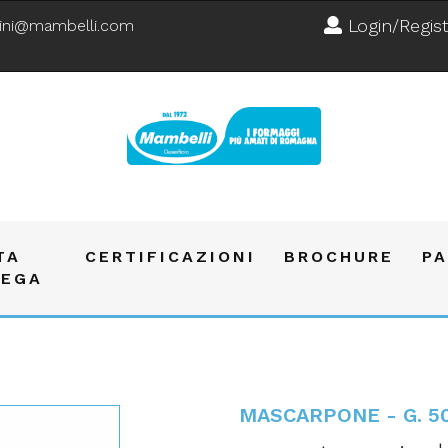
Login/Regist
ini@mambelli.com
TA
CERTIFICAZIONI
BROCHURE
P
TEGA
MASCARPONE - G. 5