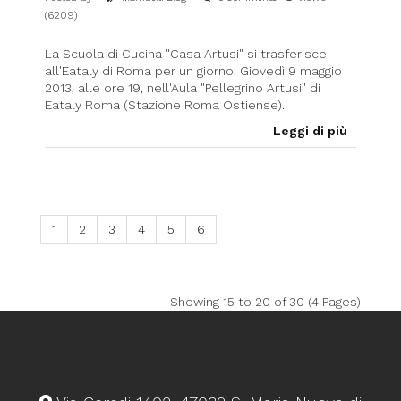
(6209)
La Scuola di Cucina "Casa Artusi" si trasferisce
all'Eataly di Roma per un giorno. Giovedì 9 maggio
2013, alle ore 19, nell'Aula "Pellegrino Artusi" di
Eataly Roma (Stazione Roma Ostiense).
Leggi di più
1
2
3
4
5
6
Showing 15 to 20 of 30 (4 Pages)