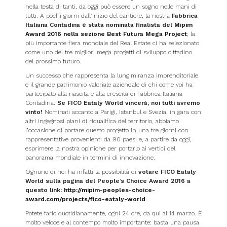
nella testa di tanti, da oggi può essere un sogno nelle mani di
tutti. A pochi giorni dall’inizio del cantiere, la nostra
Fabbrica
Italiana Contadina è stata nominata finalista del
Mipim
Award 2016 nella sezione Best Futura Mega Project
; la
più importante fiera mondiale del Real Estate ci ha selezionato
come uno dei tre migliori mega progetti di sviluppo cittadino
del prossimo futuro.
Un successo che rappresenta la lungimiranza imprenditoriale
e il grande patrimonio valoriale aziendale di chi come voi ha
partecipato alla nascita e alla crescita di Fabbrica Italiana
Contadina.
Se FICO Eataly World vincerà, noi tutti avremo
vinto!
Nominati accanto a Parigi, Istanbul e Svezia, in gara con
altri ingegnosi piani di riqualifica del territorio, abbiamo
l’occasione di portare questo progetto in una tre giorni con
rappresentative provenienti da 90 paesi e, a partire da oggi,
esprimere la nostra opinione per portarlo ai vertici del
panorama mondiale in termini di innovazione.
Ognuno di noi ha infatti la possibilità di
votare FICO Eataly
World sulla pagina del
People’s Choice Award 2016 a
questo link:
http://mipim-peoples-choice-
award.com/projects/fico-eataly-world
.
Potete farlo quotidianamente, ogni 24 ore, da qui al 14 marzo. È
molto veloce e al contempo molto importante: basta una pausa