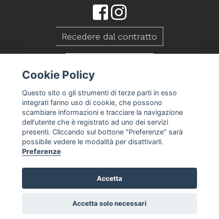
Recedere dal contratto
CONTATTACI
Cookie Policy
Questo sito o gli strumenti di terze parti in esso
integrati fanno uso di cookie, che possono
scambiare informazioni e tracciare la navigazione
dell'utente che è registrato ad uno dei servizi
presenti. Cliccando sul bottone "Preferenze" sarà
possibile vedere le modalità per disattivarli.
Preferenze
Accetta
Caseificio Mambelli srl - P.Iva 01088260409
T&S
Privacy Policy
Cookie Policy
Preferenze
-
-
-
cookie
Accetta solo necessari
-